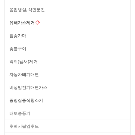
음압병실, 석면분진
유해가스제거
참숯가마
숯불구이
악취(냄새)제거
자동차배기매연
비상발전기매연가스
중앙집중식청소기
터보송풍기
후렉시블암후드