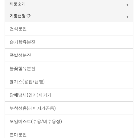
제품소개
기종선정
건식분진
습기함유분진
폭발성분진
불꽃함유분진
흄가스(용접/납땜)
담배냄새(연기)제거기
부착성흄(레이저가공등)
오일미스트(수용/비수용성)
연마분진