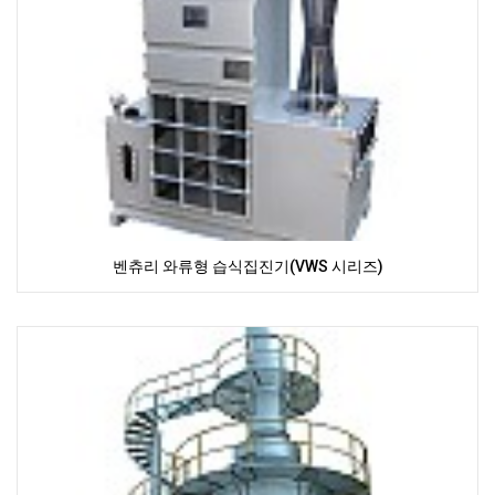
벤츄리 와류형 습식집진기(VWS 시리즈)