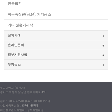
진공집진
귀금속집진(금,은), 치기공소
기타 전용기제작
설치사례
온라인문의
정부지원사업
우양뉴스
우양이엔지 (강신기)
경기도 화성시 남양읍 현대기아로 495
전화 : 031-434-2204 (Fax : 031-434-2919)
사업자등록번호 :
137-81-35756
개인정보관리책임자 : 정보책임자명